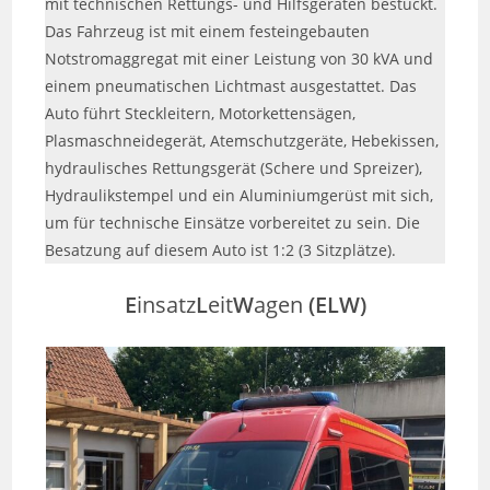
mit technischen Rettungs- und Hilfsgeräten bestückt.
Das Fahrzeug ist mit einem festeingebauten
Notstromaggregat mit einer Leistung von 30 kVA und
einem pneumatischen Lichtmast ausgestattet. Das
Auto führt Steckleitern, Motorkettensägen,
Plasmaschneidegerät, Atemschutzgeräte, Hebekissen,
hydraulisches Rettungsgerät (Schere und Spreizer),
Hydraulikstempel und ein Aluminiumgerüst mit sich,
um für technische Einsätze vorbereitet zu sein. Die
Besatzung auf diesem Auto ist 1:2 (3 Sitzplätze).
E
insatz
L
eit
W
agen
(ELW)