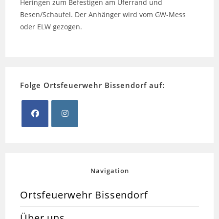
Heringen zum Befestigen am Uferrand und
Besen/Schaufel. Der Anhänger wird vom GW-Mess
oder ELW gezogen.
Folge Ortsfeuerwehr Bissendorf auf:
Opens
Opens
in
in
a
a
new
new
Navigation
tab
tab
Ortsfeuerwehr Bissendorf
Über uns