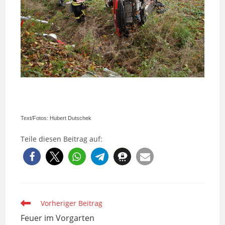
Text/Fotos: Hubert Dutschek
Teile diesen Beitrag auf:
Weitere
Vorheriger Beitrag
Artikel
Feuer im Vorgarten
ansehen