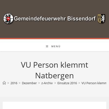
Zum
Inhalt
springen
MENÜ
VU Person klemmt
Natbergen
>
2016
>
Dezember
>
z-Archiv
>
Einsätze 2016
>
VU Person klemmt