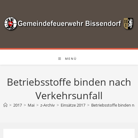
Zum
Inhalt
springen
MENÜ
Betriebsstoffe binden nach
Verkehrsunfall
>
2017
>
Mai
>
z-Archiv
>
Einsätze 2017
>
Betriebsstoffe binden na