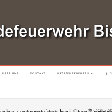
ÜBER UNS
KONTAKT
ORTSFEUERWEHREN
JU
>
2023
>
Ok