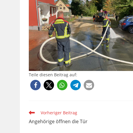
Teile diesen Beitrag auf:
Weitere
Vorheriger Beitrag
Artikel
Angehörige öffnen die Tür
ansehen