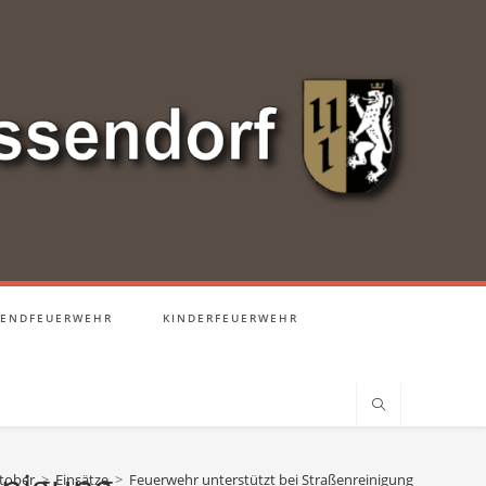
GENDFEUERWEHR
KINDERFEUERWEHR
tober
>
Einsätze
>
Feuerwehr unterstützt bei Straßenreinigung