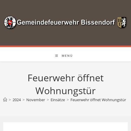
Zum
Inhalt
springen
MENÜ
Feuerwehr öffnet
Wohnungstür
>
2024
>
November
>
Einsätze
>
Feuerwehr öffnet Wohnungstür