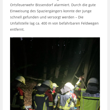
Ortsfeuerwehr Bissendorf alarmiert. Durch die gute
Einweisung des Spaziergängers konnte der Junge
schnell gefunden und versorgt werden – Die
Unfallstelle lag ca. 400 m von befahrbaren Feldwegen
entfernt.