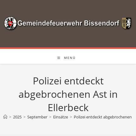
Zum
Inhalt
springen
MENÜ
Polizei entdeckt
abgebrochenen Ast in
Ellerbeck
>
2025
>
September
>
Einsätze
>
Polizei entdeckt abgebrochenen Ast