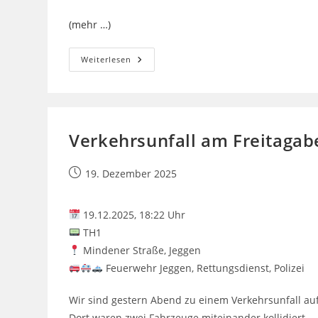
(mehr …)
Carportbrand
Weiterlesen
Am
Silvesterabend
Verkehrsunfall am Freitaga
Beitrag
19. Dezember 2025
veröffentlicht:
19.12.2025, 18:22 Uhr
TH1
Mindener Straße, Jeggen
Feuerwehr Jeggen, Rettungsdienst, Polizei
Wir sind gestern Abend zu einem Verkehrsunfall a
Dort waren zwei Fahrzeuge miteinander kollidiert.