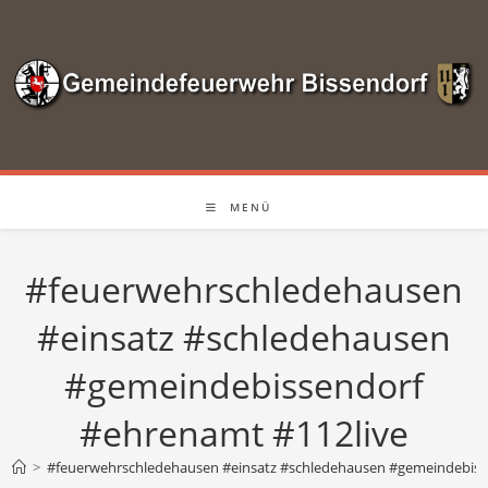
Zum
Inhalt
springen
MENÜ
#feuerwehrschledehausen
#einsatz #schledehausen
#gemeindebissendorf
#ehrenamt #112live
>
#feuerwehrschledehausen #einsatz #schledehausen #gemeindebiss