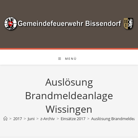
Zum
Inhalt
springen
MENÜ
Auslösung
Brandmeldeanlage
Wissingen
>
2017
>
Juni
>
z-Archiv
>
Einsätze 2017
>
Auslösung Brandmeldean