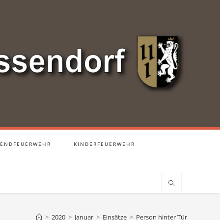
GENDFEUERWEHR
KINDERFEUERWEHR
>
2020
>
Januar
>
Einsätze
>
Person hinter Tür