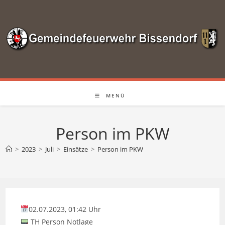
Zum
Inhalt
springen
MENÜ
Person im PKW
>
2023
>
Juli
>
Einsätze
>
Person im PKW
02.07.2023, 01:42 Uhr
TH Person Notlage