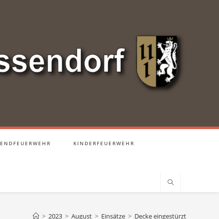
GENDFEUERWEHR
KINDERFEUERWEHR
>
2023
>
August
>
Einsätze
>
Decke eingestürzt