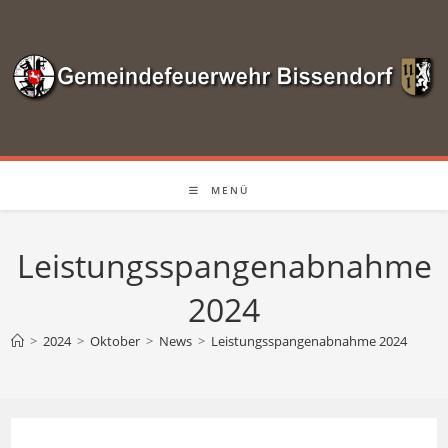
Zum
Inhalt
springen
MENÜ
Leistungsspangenabnahme
2024
>
2024
>
Oktober
>
News
>
Leistungsspangenabnahme 2024