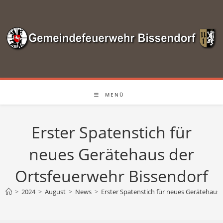
Zum
Inhalt
springen
MENÜ
Erster Spatenstich für
neues Gerätehaus der
Ortsfeuerwehr Bissendorf
>
2024
>
August
>
News
>
Erster Spatenstich für neues Gerätehaus