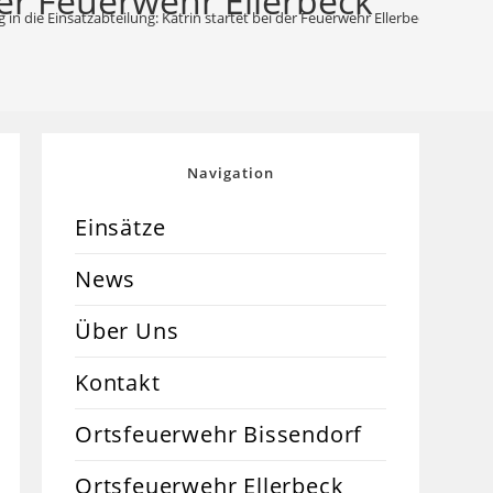
 der Feuerwehr Ellerbeck
g in die Einsatzabteilung: Katrin startet bei der Feuerwehr Ellerbeck durch
Navigation
Einsätze
News
Über Uns
Kontakt
Ortsfeuerwehr Bissendorf
Ortsfeuerwehr Ellerbeck