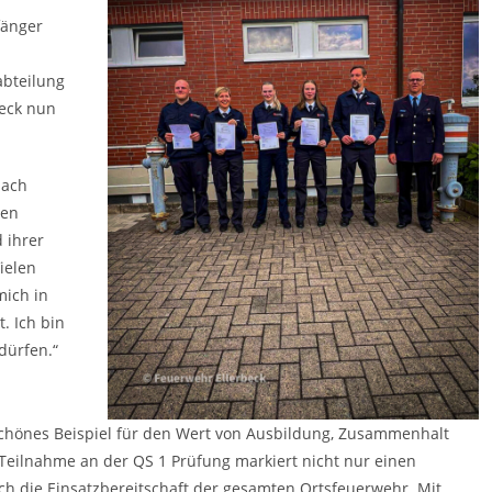
fänger
zabteilung
eck nun
nach
hen
 ihrer
ielen
mich in
. Ich bin
 dürfen.“
n schönes Beispiel für den Wert von Ausbildung, Zusammenhalt
eilnahme an der QS 1 Prüfung markiert nicht nur einen
eich die Einsatzbereitschaft der gesamten Ortsfeuerwehr. Mit