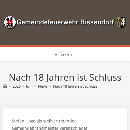
Zum
Inhalt
springen
MENÜ
Nach 18 Jahren ist Schluss
>
2026
>
Juni
>
News
>
Nach 18 Jahren ist Schluss
Stefan Hoge als stellvertretender
Gemeindebrandmeister verabschiedet