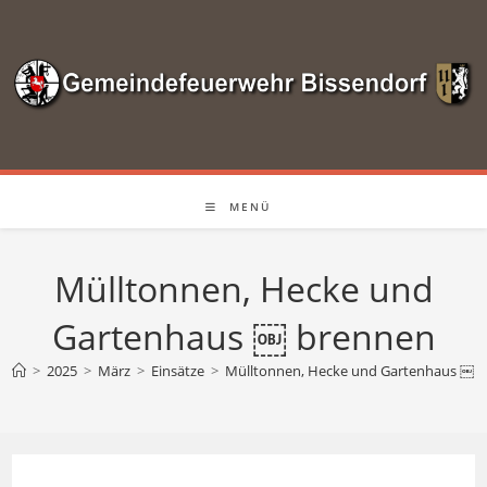
Zum
Inhalt
springen
MENÜ
Mülltonnen, Hecke und
Gartenhaus ￼ brennen
>
2025
>
März
>
Einsätze
>
Mülltonnen, Hecke und Gartenhaus ￼ 