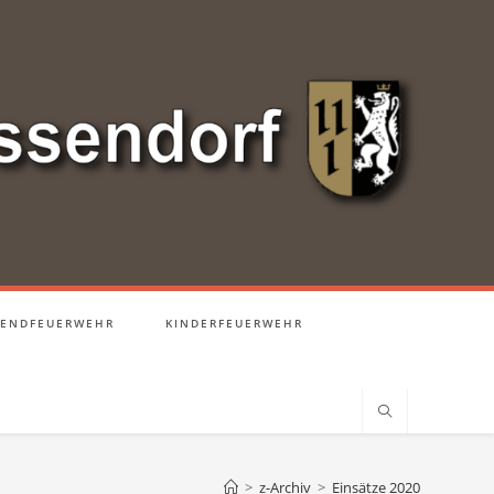
GENDFEUERWEHR
KINDERFEUERWEHR
>
z-Archiv
>
Einsätze 2020