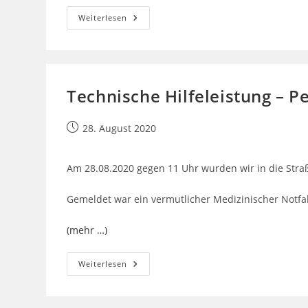
Auslösung
Weiterlesen
BMA
Haus
Am
Bredberg
Technische Hilfeleistung – P
Beitrag
28. August 2020
veröffentlicht:
Am 28.08.2020 gegen 11 Uhr wurden wir in die Str
Gemeldet war ein vermutlicher Medizinischer Notfall
(mehr …)
Technische
Weiterlesen
Hilfeleistung
–
Person
Hinter