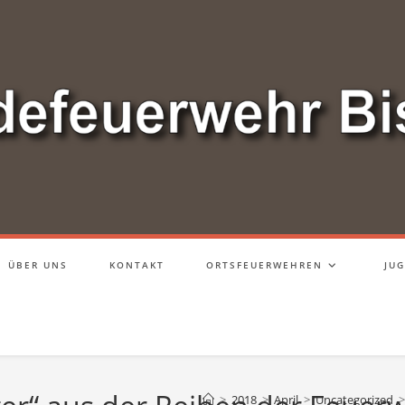
ÜBER UNS
KONTAKT
ORTSFEUERWEHREN
JU
>
2018
>
April
>
Uncategorized
>