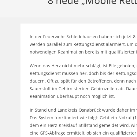
8 neue „Mobile Ret
In der Feuerwehr Schledehausen haben sich jetzt 8 F
werden parallel zum Rettungsdienst alarmiert, um d
notwendigen Reanimation bereits mit qualifiziert
Wenn das Herz nicht mehr schlägt, ist Eile gebote
Rettungsdienst müssen her, doch bis der Rettungsdi
dauern. Oft zu spät für den Betroffenen, denn nac
Sauerstoff im Gehirn sterben Gehirnzellen ab. Dauer
Reanimation überhaupt noch möglich ist.
In Stand und Landkreis Osnabrück wurde daher im v
Das System funktioniert wie folgt: Geht ein Notruf (
dem ein Herz-Kreislauf-Stillstand gemeldet wird, wi
eine GPS-Abfrage ermittelt, ob sich ein qualifizier