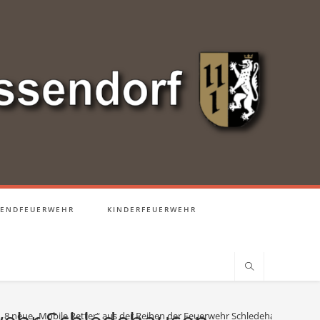
GENDFEUERWEHR
KINDERFEUERWEHR
8 neue „Mobile Retter“ aus der Reihen der Feuerwehr Schledehausen