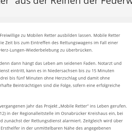
ter“ aus der Reihen der Feue
reiwillige zu Mobilen Retter ausbilden lassen. Mobile Retter
ie Zeit bis zum Eintreffen des Rettungswagens im Fall einer
er Herz-Lungen-Wiederbelebung zu überbrücken.
n, denn dann hängt das Leben am seidenen Faden. Notarzt und
enst eintritt, kann es in Niedersachsen bis zu 15 Minuten
h drei bis fünf Minuten ohne Herzschlag und damit ohne
hafte Beinträchtigen sind die Folge, sofern eine erfolgreiche
ergangenen Jahr das Projekt „Mobile Retter“ ins Leben gerufen.
112) in der Regionalleitstelle im Osnabrücker Kreishaus ein, bei
rd zunächst der Rettungsdienst alarmiert. Zeitgleich wird über
ter Ersthelfer in der unmittelbaren Nähe des angegebenen