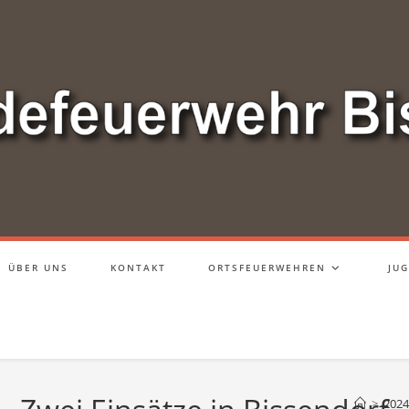
ÜBER UNS
KONTAKT
ORTSFEUERWEHREN
JU
>
2024