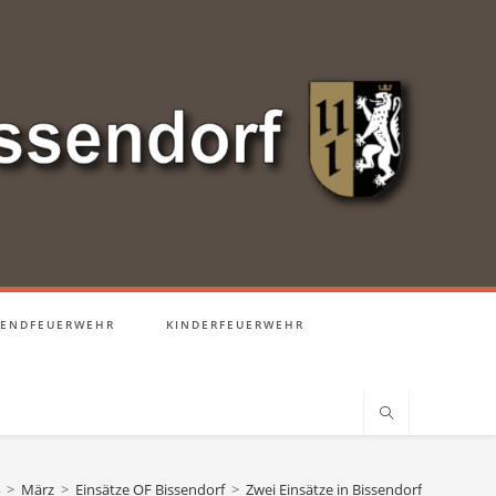
GENDFEUERWEHR
KINDERFEUERWEHR
>
März
>
Einsätze OF Bissendorf
>
Zwei Einsätze in Bissendorf