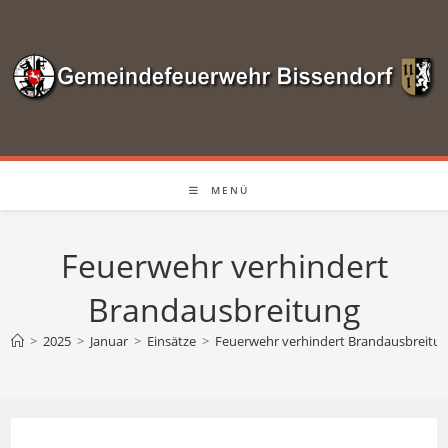
Zum
Inhalt
springen
MENÜ
Feuerwehr verhindert
Brandausbreitung
>
2025
>
Januar
>
Einsätze
>
Feuerwehr verhindert Brandausbreitu