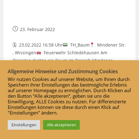
Beitrag
23. Februar 2022
veröffentlicht:
🗓 23.02.2022 16:58 Uhr
TH_Baum
Mindener Str.
, Wissingen
Feuerwehr Schledehausen Am
Dienstag drohte ein Baum im Bereich Mindener
Straße/Bröckerweg auf die Fahrbahn zu stürzen. Wir
Allgemeine Hinweise und Zustimmung Cookies
mussten die Straße während des Einsatzes sperren
Wir nutzen Cookies auf unserer Website, um Ihnen durch
und konnten die Gefahr beseitigen, in dem der Baum
Speichern ihrer Einstellungen das bestmögliche Erlebnis
auf unserer Homepage zu ermöglichen. Durch Klicken auf
durch uns kontrolliert gefällt wurde.
den Button “Alle akzeptieren”, geben sie uns die
Einwilligung, ALLE Cookies zu nutzen. Für differenzierte
Technische
Einstellungen können sie diese durch einen Klick auf
Weiterlesen
Hilfeleistung
"Einstellungen" ändern.
–
Baum
Droht
Einstellungen
Alle akzeptieren
Auf
Straße
Zu