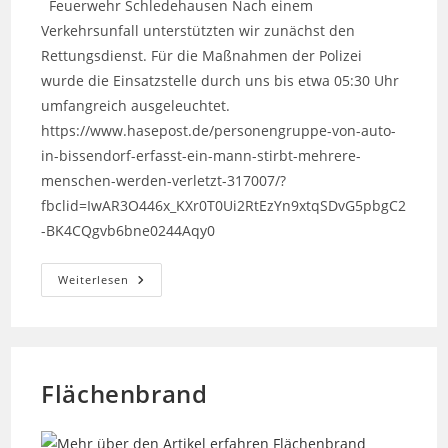
Feuerwehr Schledehausen Nach einem
Verkehrsunfall unterstützten wir zunächst den
Rettungsdienst. Für die Maßnahmen der Polizei
wurde die Einsatzstelle durch uns bis etwa 05:30 Uhr
umfangreich ausgeleuchtet.
https://www.hasepost.de/personengruppe-von-auto-
in-bissendorf-erfasst-ein-mann-stirbt-mehrere-
menschen-werden-verletzt-317007/?
fbclid=IwAR3O446x_KXr0T0Ui2RtEzYn9xtqSDvG5pbgC2
-BK4CQgvb6bne0244Aqy0
Unterstützung
Weiterlesen
Bei
Verkehrsunfall
Flächenbrand