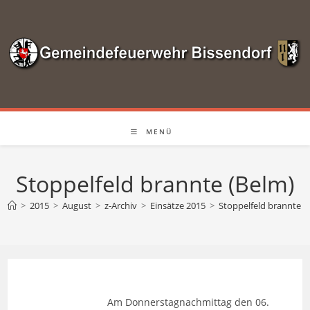
Zum
Inhalt
springen
MENÜ
Stoppelfeld brannte (Belm)
>
2015
>
August
>
z-Archiv
>
Einsätze 2015
>
Stoppelfeld brannte (
Am Donnerstagnachmittag den 06.