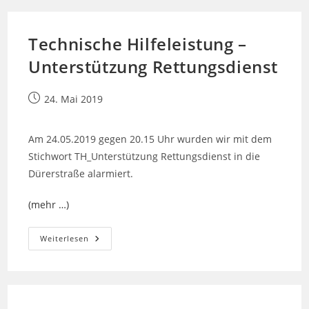
Welcher
Auf
Gebäude
Überzugreifen
Technische Hilfeleistung –
Droht
Unterstützung Rettungsdienst
Beitrag
24. Mai 2019
veröffentlicht:
Am 24.05.2019 gegen 20.15 Uhr wurden wir mit dem
Stichwort TH_Unterstützung Rettungsdienst in die
Dürerstraße alarmiert.
(mehr …)
Technische
Weiterlesen
Hilfeleistung
–
Unterstützung
Rettungsdienst