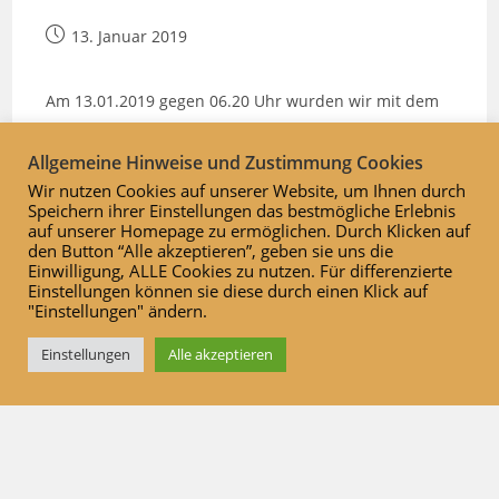
Beitrag
13. Januar 2019
veröffentlicht:
Am 13.01.2019 gegen 06.20 Uhr wurden wir mit dem
Stichwort „Auslösung Brandmeldeanlage“ in die
Kreuzbreite alarmiert.
Allgemeine Hinweise und Zustimmung Cookies
Wir nutzen Cookies auf unserer Website, um Ihnen durch
(mehr …)
Speichern ihrer Einstellungen das bestmögliche Erlebnis
auf unserer Homepage zu ermöglichen. Durch Klicken auf
den Button “Alle akzeptieren”, geben sie uns die
Auslösung
Weiterlesen
Einwilligung, ALLE Cookies zu nutzen. Für differenzierte
Brandmeldeanlage
Einstellungen können sie diese durch einen Klick auf
Gewerbebetrieb
Kreuzbreite
"Einstellungen" ändern.
Einstellungen
Alle akzeptieren
Inhalts-Ende
Navigation